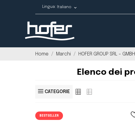
Lingua:
Italiano
keyboard_arrow_down
Home
Marchi
HOFER GROUP SRL - GMBH
Elenco dei p
CATEGORIE
BESTSELLER