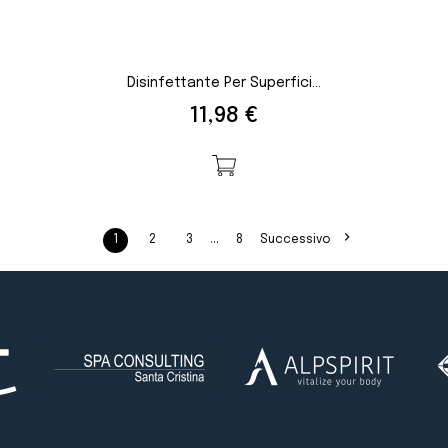
Disinfettante Per Superfici...
Prezzo
11,98 €

…
1
2
3
8
Successivo