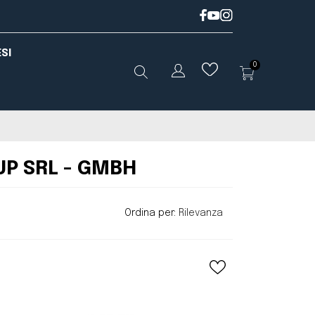
SI
0
UP SRL - GMBH
Ordina per:
Rilevanza
keyboard_arrow_down