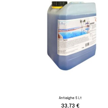
Antialghe 5 Lt
Prezzo
33,73 €