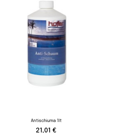
Antischiuma 1lt
Prezzo
21,01 €