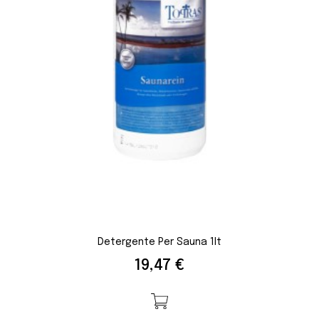
Detergente Per Sauna 1lt
Prezzo
19,47 €