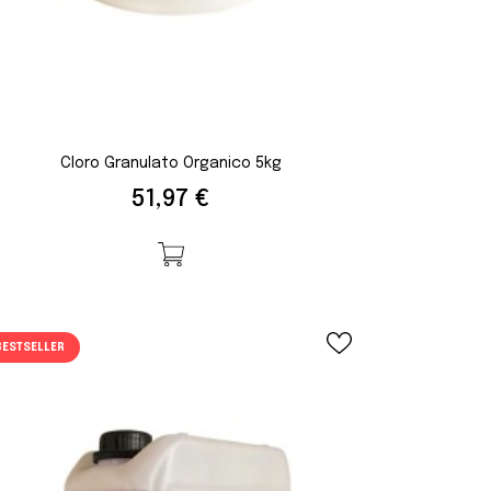
Cloro Granulato Organico 5kg
Prezzo
51,97 €
BESTSELLER