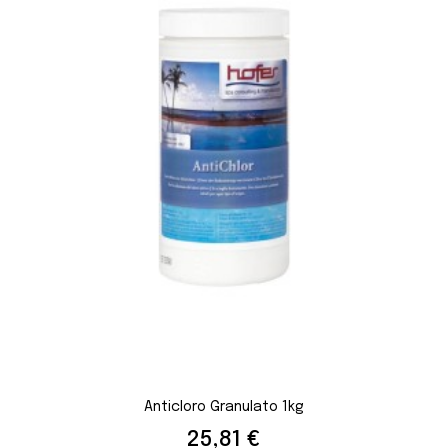
Anticloro Granulato 1kg
Prezzo
25,81 €