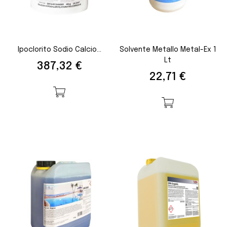
Ipoclorito Sodio Calcio...
Solvente Metallo Metal-Ex 1
Lt
Prezzo
387,32 €
Prezzo
22,71 €