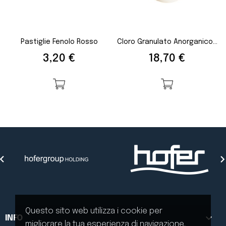
Pastiglie Fenolo Rosso
Cloro Granulato Anorganico...
Prezzo
Prezzo
3,20 €
18,70 €

Questo sito web utilizza i cookie per

INFO
migliorare la tua esperienza di navigazione.