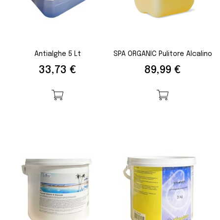
Antialghe 5 Lt
SPA ORGANIC Pulitore Alcalino
Prezzo
Prezzo
33,73 €
89,99 €