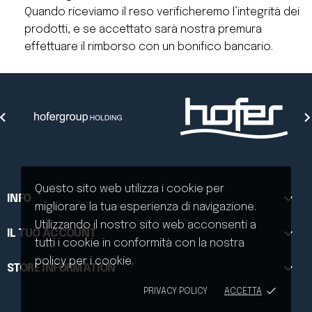
Quando riceviamo il reso verificheremo l’integrità dei
prodotti, e se accettato sarà nostra premura
effettuare il rimborso con un bonifico bancario.

Questo sito web utilizza i cookie per

INFO
migliorare la tua esperienza di navigazione.
Utilizzando il nostro sito web acconsenti a

IL TUO ACCOUNT
tutti i cookie in conformità con la nostra
policy per i cookie.

STORE INFORMATION
done
PRIVACY POLICY
ACCETTA