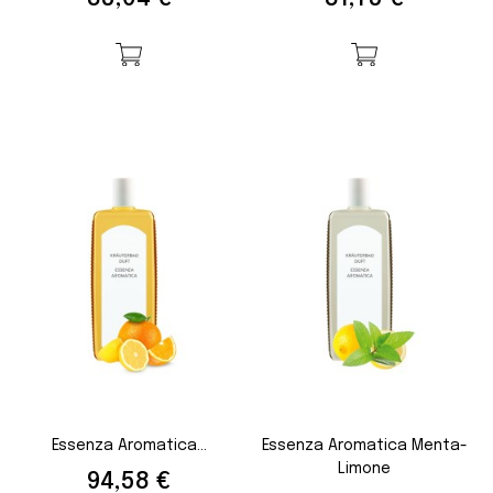
Essenza Aromatica...
Essenza Aromatica Menta-
Limone
Prezzo
94,58 €