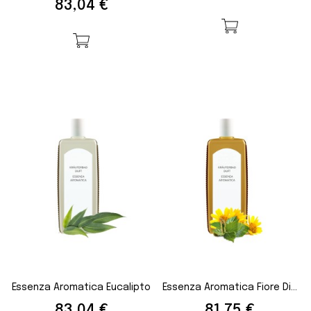
Prezzo
83,04 €
Essenza Aromatica Eucalipto
Essenza Aromatica Fiore Di...
Prezzo
Prezzo
83,04 €
81,75 €