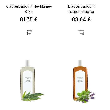
Kräuterbadduft Heublume-
Kräuterbadduft
Birke
Latschenkiefer
Preis
Preis
81,75 €
83,04 €