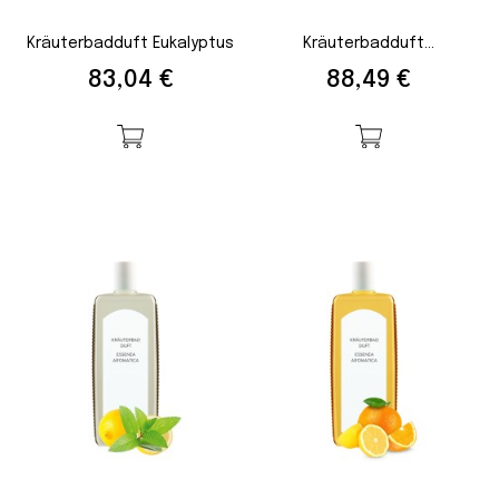
Kräuterbadduft Eukalyptus
Kräuterbadduft...
Preis
Preis
83,04 €
88,49 €