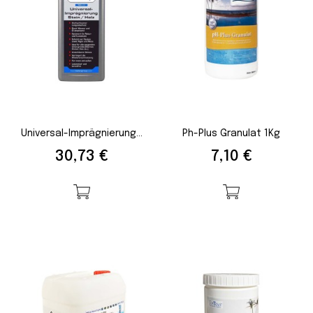
Universal-Imprägnierung...
Ph-Plus Granulat 1Kg
Preis
Preis
30,73 €
7,10 €