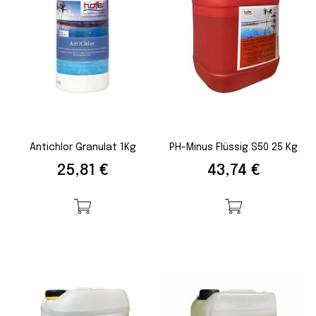
Antichlor Granulat 1Kg
PH-Minus Flüssig S50 25 Kg
Preis
Preis
25,81 €
43,74 €