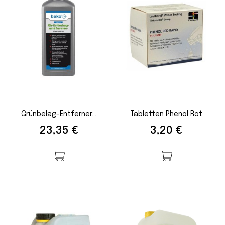
Grünbelag-Entferner...
Tabletten Phenol Rot
Preis
Preis
23,35 €
3,20 €