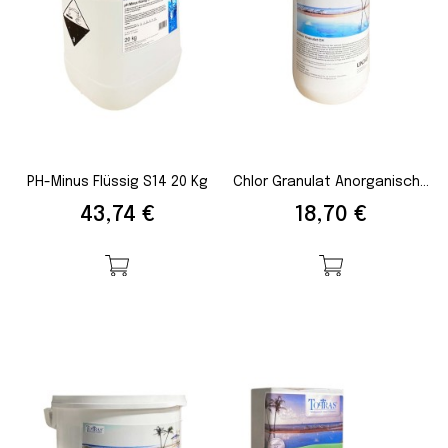
PH-Minus Flüssig S14 20 Kg
Chlor Granulat Anorganisch...
Preis
Preis
43,74 €
18,70 €