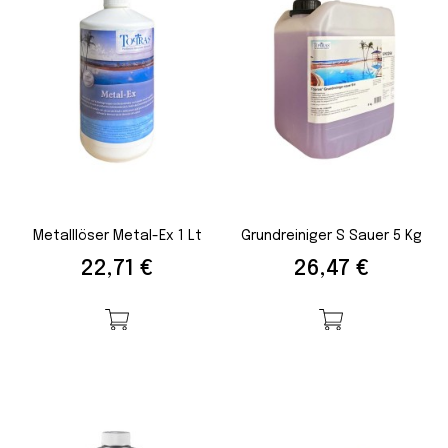
Metalllöser Metal-Ex 1 Lt
Grundreiniger S Sauer 5 Kg
Preis
Preis
22,71 €
26,47 €