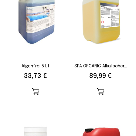
Algenfrei 5 Lt
SPA ORGANIC Alkalischer...
Preis
Preis
33,73 €
89,99 €