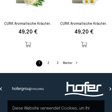
CURA Aromatische Kräuter...
CURA Aromatische Kräuter...
Preis
Preis
49,20 €
49,20 €

1
2
3
Weiter

Diese Website verwendet Cookies, um Ihr