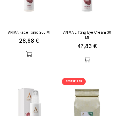
ANIMA Face Tonic 200 Ml
ANIMA Lifting Eye Cream 30
Ml
Preis
28,68 €
Preis
47,83 €
BESTSELLER